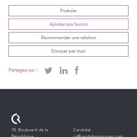
Postuler
Ajoutez aux favoris
Recommander une relation
Envoyer par mail
Partagez sur :
78, Boulevard de la
Candidat :
République
cv@capitalressources.com