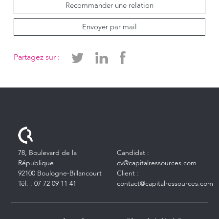
Recommander une relation
Envoyer par mail
Partagez sur :
78, Boulevard de la
Candidat :
République
cv@capitalressources.com
92100 Boulogne-Billancourt
Client :
Tél. :
07 72 09 11 41
contact@capitalressources.com